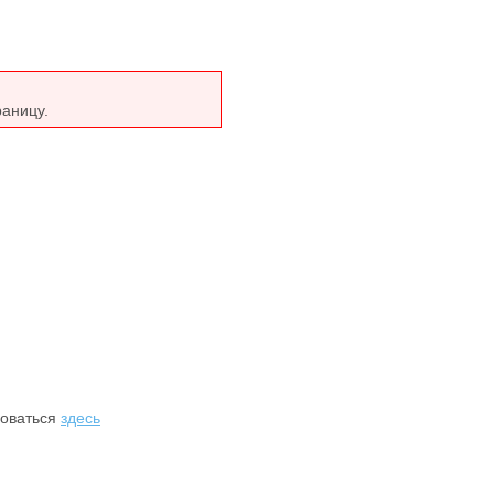
раницу.
роваться
здесь