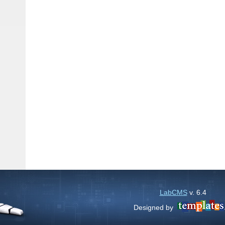
LabCMS
v. 6.4
Designed by