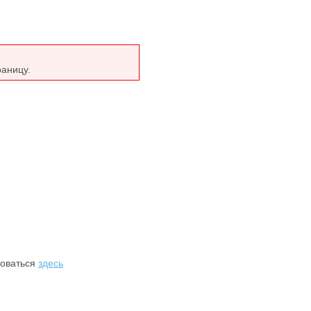
раницу.
роваться
здесь