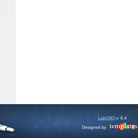
LabCMS
v. 6.4
Designed by